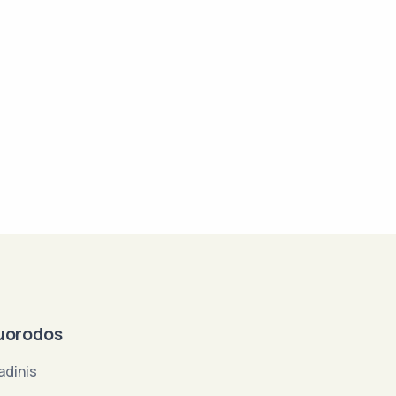
uorodos
adinis