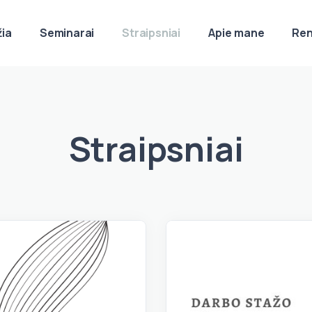
žia
Seminarai
Straipsniai
Apie mane
Ren
Straipsniai