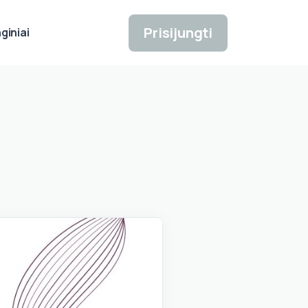
Prisijungti
giniai