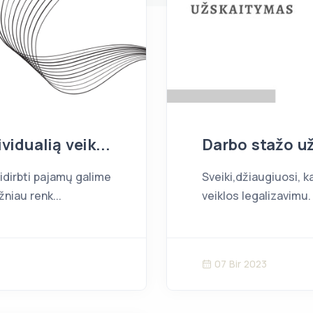
vidualią veik...
Darbo stažo u
idirbti pajamų galime
Sveiki,džiaugiuosi, k
žniau renk...
veiklos legalizavimu. 
07 Bir 2023