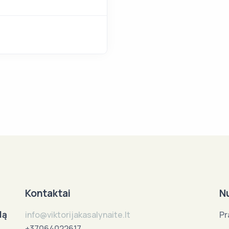
Kontaktai
N
lą
info@viktorijakasalynaite.lt
Pr
+37064022617