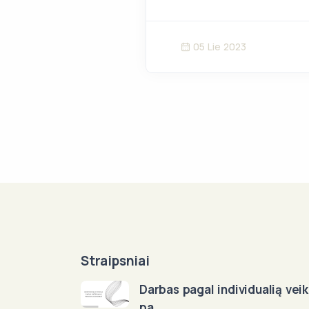
05 Lie 2023
Straipsniai
Darbas pagal individualią veik
pa...