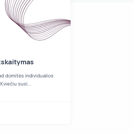
žskaitymas
ad domitės individualios
Kviečiu susi...